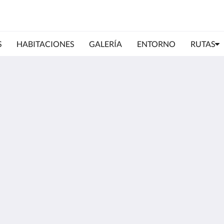
S
HABITACIONES
GALERÍA
ENTORNO
RUTAS
Sobre
Cont
Polít
Ruta
English
Español