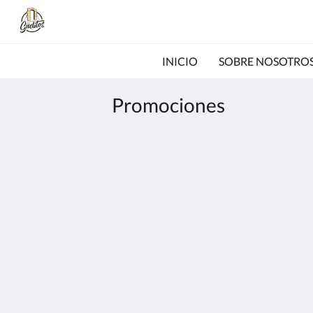
INICIO
SOBRE NOSOTRO
Promociones
Posada La Casona de los Güelitos
Barrio Vispieres 8
Santillana del Mar Cantabria 39360
Spain
+34 660 26 31 61
info@lacasonadelosguelitos.com
2026
All rights reserved