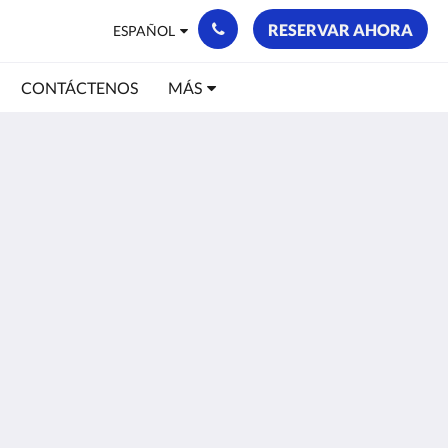
RESERVAR AHORA
ESPAÑOL
CONTÁCTENOS
MÁS
Más
 nosotros
áctenos
ica de Privacidad
s
Powered by
Canvas