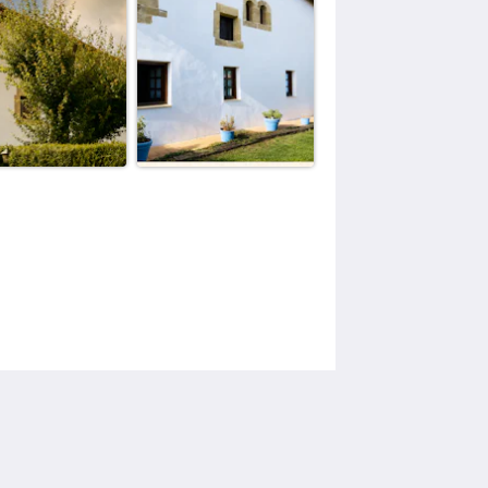
Más
 nosotros
áctenos