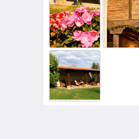
Posada La Casona de los Güelitos
Barrio Vispieres 8
Santillana del Mar Cantabria 39360